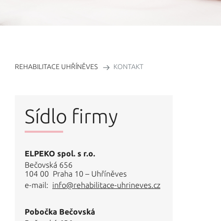
Terapie
CVIČENÍ
Rozvrh hodin
REHABILITACE UHŘÍNĚVES
KONTAKT
VIDEO
INFO
Nabídka zaměstnání
Sídlo firmy
VNITŘNÍ ŘÁD REHABILITAČNÍ
Náš tým
ELPEKO spol. s r.o.
Články pro veřejnost
Bečovská 656
104 00 Praha 10 – Uhříněves
Odborné články
e-mail:
info@rehabilitace-uhrineves.cz
Ceník služeb pro samoplátce
Pobočka Bečovská