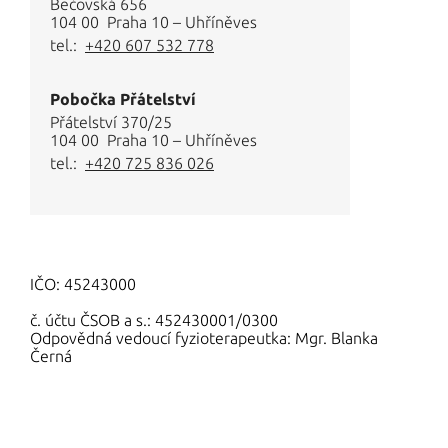
Fotogalerie - Pobočka Bečovská
Bečovská 656
104 00 Praha 10 – Uhříněves
Fotogalerie - Pobočka Přátelstv
tel.:
+420 607 532 778
KONTAKT
Pobočka Přátelství
Přátelství 370/25
104 00 Praha 10 – Uhříněves
tel.:
+420 725 836 026
IČO: 45243000
č. účtu ČSOB a s.: 452430001/0300
Odpovědná vedoucí fyzioterapeutka: Mgr. Blanka
Černá