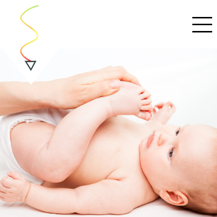
REHABILITACE
Fyzioterapie
Poskytované služby
VOLNÁ KAPACITA
POBOČKY
Pobočka Bečovská
Pobočka Přátelství
PODOLOGIE
Co vám můžeme nabídnout?