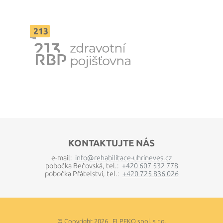
KONTAKTUJTE NÁS
e-mail:
info@rehabilitace-uhrineves.cz
pobočka Bečovská, tel.:
+420 607 532 778
pobočka Přátelství, tel.:
+420 725 836 026
© Copyright 2026 ELPEKO spol. s r.o.