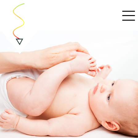
REHABILITACE
Fyzioterapie
Poskytované služby
VOLNÁ KAPACITA
POBOČKY
Pobočka Bečovská
Pobočka Přátelství
PODOLOGIE
Co vám můžeme nabídnout?