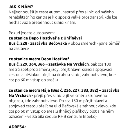
JAK K NÁM?
Nejjednodušší je cesta autem, naproti přes silnici od našeho
rehabilitačního centra je k dispozici velké prostranství, kde lze
nechat vůz a přeběhnout silnici k nám.
Pokud jedete autobusem:
ze stanice Depo Hostivař a z Uhříněvsi
Bus č. 228
-
zastávka Bečovská
v obou směrech - jsme téměř
na zastávce
ze stanice metra Depo Hostivař
Bus č. 229, 364, 366
–
zastávka Na Vrchách
, pak cca 100
metrů zpět proti směru jízdy, přejít hlavní silnici a spojovací
cestou a pěšinkou přejít na druhou silnici, zahnout vlevo, kde
cca po 60 m vstup do areálu
ze stanice metra Háje (Bus č. 226, 227, 383, 382) – zastávka
Na Vrchách -
přejít přes silnici a jít ve směru kruhového
objezdu, kde zahnout vlevo. Po cca 160 m přejít hlavní a
spojovací cestou přejít na ulici Bečovská a zahnout vlevo, kde
cca po 60 m vstup do areálu (hnědý plaňkový plot a na něm
označení - velká bílá cedule RHB centrum Elpeko)
ADRESA: