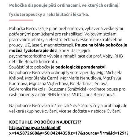
Fotogalerie - Pobočka Bečovská
Pobočka disponuje pěti ordinacemi, ve kterých ordinují
Fotogalerie - Pobočka Přátelstv
fyzioterapeutky a rehabilitační lékařka.
KONTAKT
Pobočka Bečovská je plně bezbariérová, vybavená veškerými
potřebnými pomůckami pro rehabilitaci, Vojtovým stolem,
pracovními lehátky a elektroléčbou (veškeré elektroléčebné
proudy, UZ, laser), magnetoterapií.
Pouze na téhle pobočce je
možná fyzioterapie dětí
, konzultace jejich
psychomotorického vývoje a rehabilitace dle prof. Vojty, RHB
dětí dle Bobath konceptu.
Součástí této pobočky je
podologické poradenství
.
Na pobočce Bečovská ordinují fyzioterapeutky: Mgr.Michaela
Králová, Mgr.Blanka Černá, Mgr.Marie Nenutilová, Mgr.Pavla
Kudrnová, Mgr.Jana Vojtěchová, Bc. Barbora Lédlová,
Bc.Veronika Nekola , Bc.zuzana Strážnická - ordinace pouze pro
cash pacienty a dále RHB lékařka MUDr.Ilona Rejmanová.
Na pobočce Bečovská máme také dvě tělocvičny a probíhají zde
veškerá skupinová cvičení, více se dočtete v nabídce Cvičení.
KDE TUHLE POBOČKU NAJDETE???
https://mapy.cz/zakladni?
x=14.5872668&y=50.0424435&z=17&source=firm&id=12912901