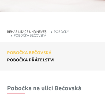
Terapie
CVIČENÍ
Rozvrh hodin
REHABILITACE UHŘÍNĚVES
POBOČKY
VIDEO
POBOČKA BEČOVSKÁ
INFO
Nabídka zaměstnání
POBOČKA BEČOVSKÁ
POBOČKA PŘÁTELSTVÍ
VNITŘNÍ ŘÁD REHABILITAČNÍ
Náš tým
Články pro veřejnost
Pobočka na ulici Bečovská
Odborné články
Ceník služeb pro samoplátce